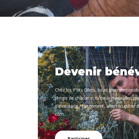
Devenir béné
Chez les P'tits Gilets, tu as plein de possib
temps de chacun.e, tu peux marauder, par
d'inventaire / rangement, aller récupérer d
com...
Participer