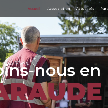
Accueil
L’association
Actualités
Part
o
i
n
s
-
n
o
u
s
e
n
A
R
A
U
D
E