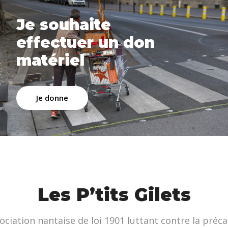
Je souhaite
effectuer un don
matériel
Je donne
Les P’tits Gilets
ociation nantaise de loi 1901 luttant contre la préca