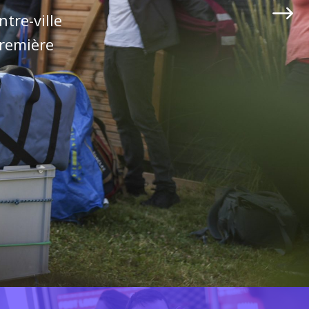
tre-ville
première