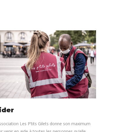
ider
ssociation Les P’tits Gilets donne son maximum
r venir en aide à toutes les personnes qu’elle