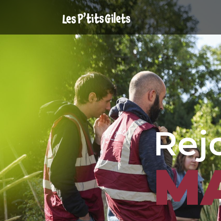
R
e
j
M