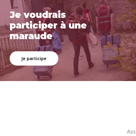
Je voudrais
participer à une
maraude
Je participe
Ass