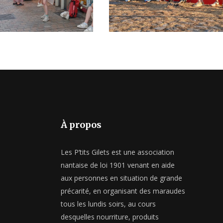
 JUIN 2026
27 JUILLET 20
À propos
Les P’tits Gilets est une association
nantaise de loi 1901 venant en aide
aux personnes en situation de grande
précarité, en organisant des maraudes
tous les lundis soirs, au cours
desquelles nourriture, produits