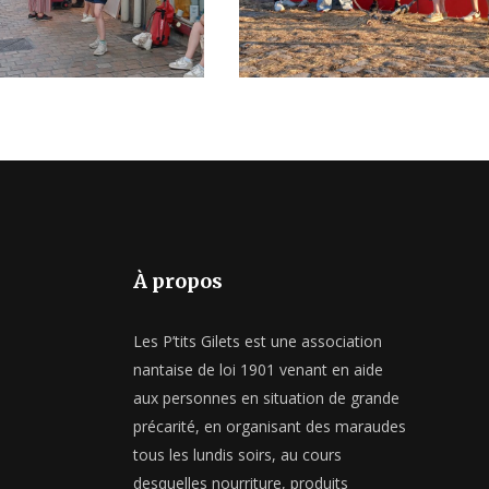
 LUNDI
MARAUDE DU LUNDI
026
27 JUILLET 2026
À propos
Les P’tits Gilets est une association
nantaise de loi 1901 venant en aide
aux personnes en situation de grande
précarité, en organisant des maraudes
tous les lundis soirs, au cours
desquelles nourriture, produits