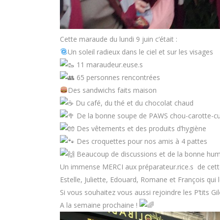
Cette maraude du lundi 9 juin c’était :
Un soleil radieux dans le ciel et sur les visages
11 maraudeur.euse.s
65 personnes rencontrées
Des sandwichs faits maison
Du café, du thé et du chocolat chaud
De la bonne soupe de PAWS chou-carotte-cu
Des vêtements et des produits d’hygiène
Des croquettes pour nos amis à 4 pattes
Beaucoup de discussions et de la bonne hu
Un immense MERCI aux préparateur.rice.s de cette
Estelle, Juliette, Edouard, Romane et François qui 
Si vous souhaitez vous aussi rejoindre les P’tits G
A la semaine prochaine !