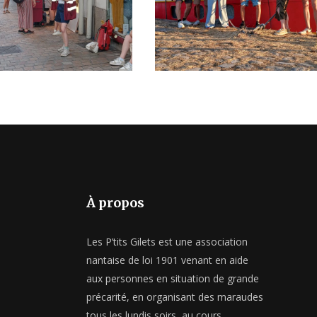
UNDI
MARAUDE DU LUNDI
M
6
27 JUILLET 2026
À propos
Les P’tits Gilets est une association
nantaise de loi 1901 venant en aide
aux personnes en situation de grande
précarité, en organisant des maraudes
tous les lundis soirs, au cours